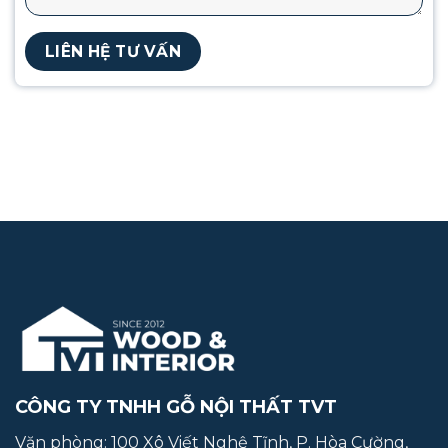
CÔNG TY TNHH GỖ NỘI THẤT TVT
Văn phòng: 100 Xô Viết Nghệ Tĩnh, P. Hòa Cường,