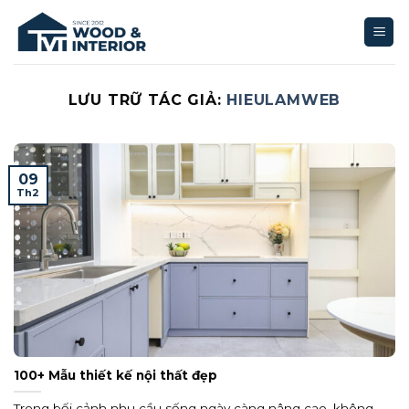
Bỏ
qua
nội
dung
LƯU TRỮ TÁC GIẢ:
HIEULAMWEB
09
Th2
100+ Mẫu thiết kế nội thất đẹp
Trong bối cảnh nhu cầu sống ngày càng nâng cao, không