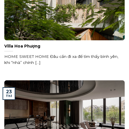
Villa Hoa Phượng
HOME SWEET HOME Đâu cần đi xa để tìm thấy bình yên,
khi “nhà” chính [...]
23
Th1