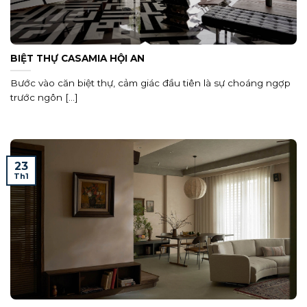
BIỆT THỰ CASAMIA HỘI AN
Bước vào căn biệt thự, cảm giác đầu tiên là sự choáng ngợp
trước ngôn [...]
23
Th1