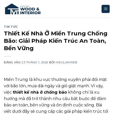
Bỏ
qua
nội
dung
TIN TỨC
Thiết Kế Nhà Ở Miền Trung Chống
Bão: Giải Pháp Kiến Trúc An Toàn,
Bền Vững
ĐĂNG VÀO
23 THÁNG 1, 2026
BỞI
HIEULAMWEB
Miền Trung là khu vực thường xuyên phải đối mặt
với bão lớn, mưa dài ngày và gió giật mạnh. Vì vậy,
việc
thiết kế nhà ở chống bão
không chỉ là xu
hướng mà đã trở thành nhu cầu bắt buộc để đảm
bảo an toàn, bền vững và ổn định cuộc sống. Bài
viết dưới đây sẽ cung cấp các giải pháp kiến trúc tối