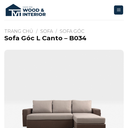
Bỏ
qua
nội
dung
TRANG CHỦ
/
SOFA
/
SOFA GÓC
Sofa Góc L Canto – B034