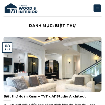
Bỏ
qua
nội
dung
DANH MỤC:
BIỆT THỰ
08
Th5
Biệt thự Hoàn Xuân – TVT x A11Studio Architect
TVT xin giới thiệu đến bạn công trình biệt thự biệt thự Hòa